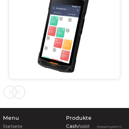
Slide 2 of 2.
Menu
Produkte
Cash
Assist
Startseite
(Kassensystem)