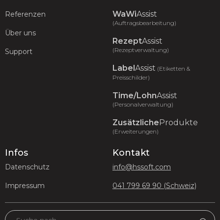
WaWi
Assist
Referenzen
(Auftragsbearbeitung)
Über uns
Rezept
Assist
(Rezeptverwaltung)
Support
Label
Assist
(Etiketten &
Preisschilder)
Time/Lohn
Assist
(Personalverwaltung)
Zusätzliche
Produkte
(Erweiterungen)
Infos
Kontakt
Datenschutz
info@hssoft.com
Impressum
041 799 69 90 (Schweiz)