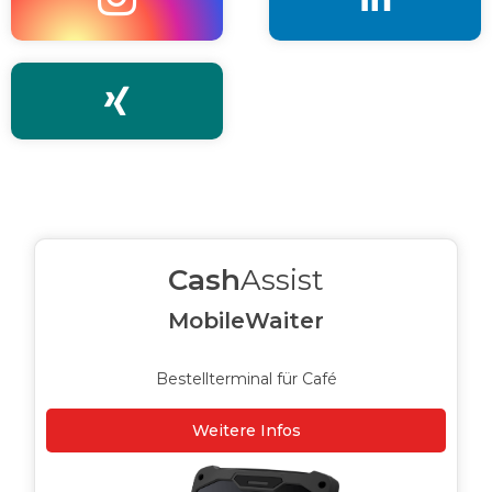

Cash
Assist
MobileWaiter
Bestellterminal für Café
Weitere Infos