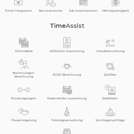
Email Integration
Benutzerrechte
Job-Automationen
Mehrsprachigkeit
Time
Assist
Zeitmodelle
Ist/Sollzeit Auswertung
Urlaubsverwaltung
Nachtzulagen-
AGRZ Berechnung
Zeitfilter
berechnung
Rundungsregeln
Kostenstellen-auswertung
Saldolisten
Pausenregelung
Feiertagsverwaltung
Sonntagszuschläge