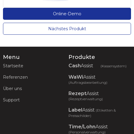
Online-Demo
Nächstes Produkt
Menu
Produkte
Cash
Assist
Startseite
(Kassensystem)
WaWi
Assist
Referenzen
(Auftragsbearbeitung)
Über uns
Rezept
Assist
(Rezeptverwaltung)
Support
Label
Assist
(Etiketten &
Preisschilder)
Time/Lohn
Assist
(Personalverwaltung)