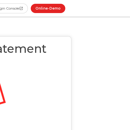
Online-Demo
gin Console
tatement