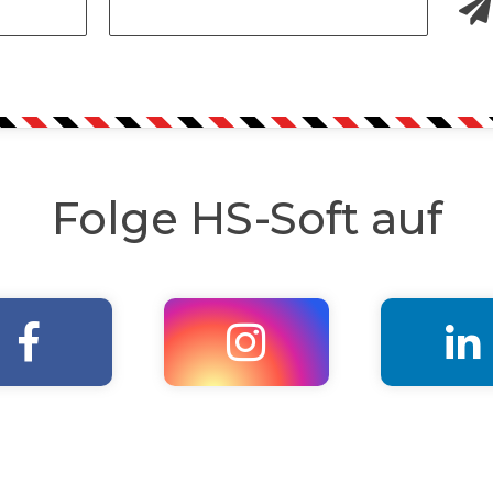
Folge HS-Soft auf


