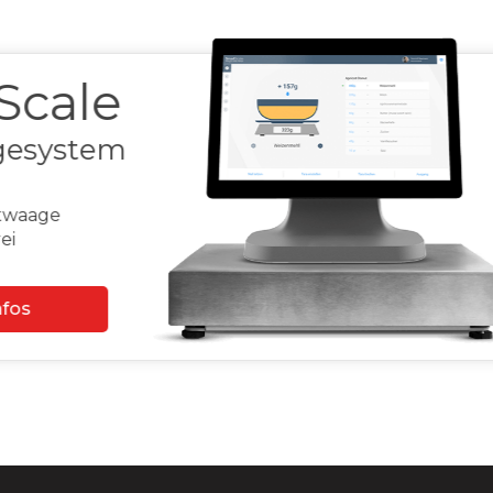
h
Assist
bileWaiter
rminal für Café
Weitere Infos