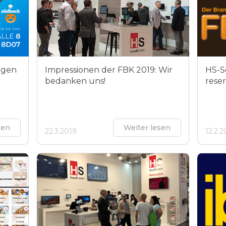
igen
Impressionen der FBK 2019: Wir
HS-S
bedanken uns!
reser
sen
Weiter lesen
22.3.2019
12.2.2