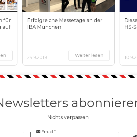
n für
Erfolgreiche Messetage an der
Diese
 auf
IBA München
HS-So
sen
Weiter lesen
24.9.2018
10.9.
Newsletters abonniere
Nichts verpassen!
Email *
