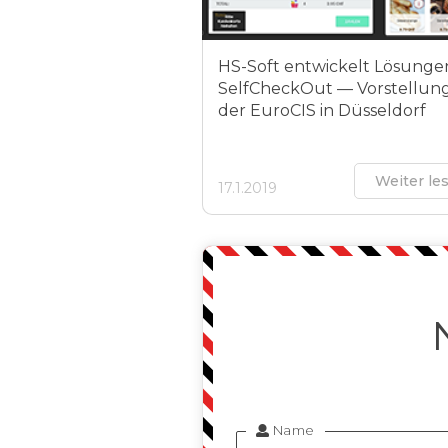
HS-Soft entwickelt Lösunge
SelfCheckOut — Vorstellung
der EuroCIS in Düsseldorf
Weiter le
17.1.2019
Name
