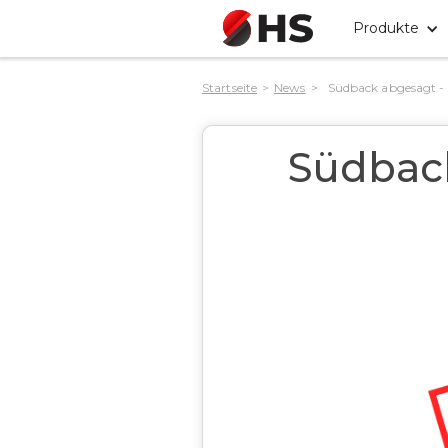
Produkte
Startseite
>
News
>
Südback abgesagt -
Südback