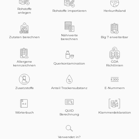
Rohstoffe
Rohstoffe importieren
Herkunftsland
anlegen
Nährwerte
Zutaten berechnen
Big 7 erweiterbar
berechnen
Allergene
GDA
Querkontamination
kennzeichnen
Richtlinien
Zusatzstoffe
Anteil Trockensubstanz
E-Nummern
QUID
Wörterbuch
Klammerdeklaration
Berechnung
Verwendet in?