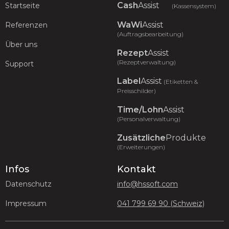
Cash
Assist
Startseite
(Kassensystem)
WaWi
Assist
Referenzen
(Auftragsbearbeitung)
Über uns
Rezept
Assist
(Rezeptverwaltung)
Support
Label
Assist
(Etiketten &
Preisschilder)
Time/Lohn
Assist
(Personalverwaltung)
Zusätzliche
Produkte
(Erweiterungen)
Infos
Kontakt
Datenschutz
info@hssoft.com
Impressum
041 799 69 90 (Schweiz)