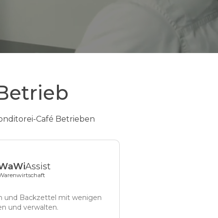
Betrieb
onditorei-Café Betrieben
WaWi
Assist
Warenwirtschaft
n und Backzettel mit wenigen
len und verwalten.