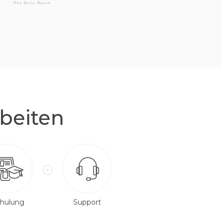
beiten
hulung
Support