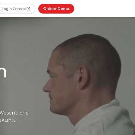
Online-Demo
Login Console
n
Wesentliche!
ukunft.