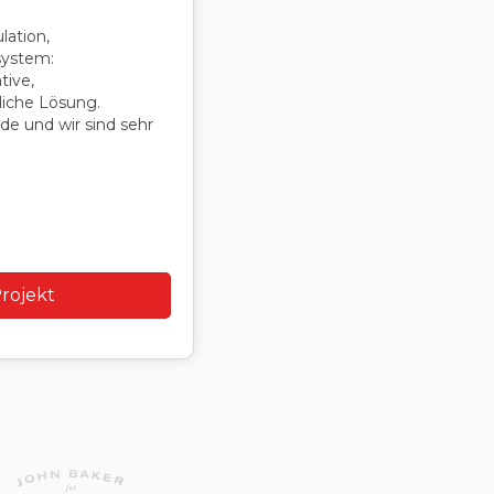
lation,
system:
tive,
liche Lösung.
e und wir sind sehr
rojekt