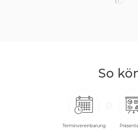
So kö
Terminvereinbarung
Präsenta