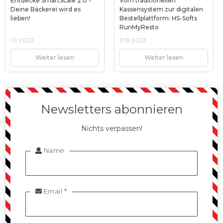
Entdecke SmartScale 2.0 -
Vom traditionellen
Deine Bäckerei wird es
Kassensystem zur digitalen
lieben!
Bestellplattform: HS-Softs
RunMyResto
1.9.2023
17.8.2023
Weiter lesen
Weiter lesen
Newsletters abonnieren
Nichts verpassen!
Name

Email *
