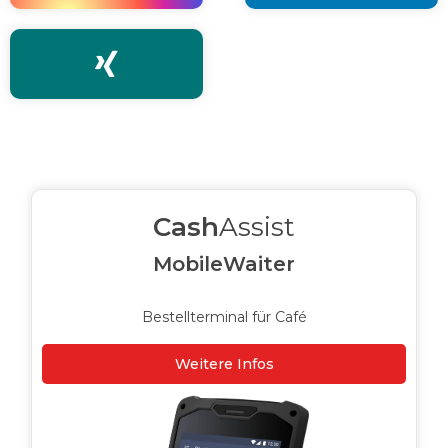

Cash
Assist
MobileWaiter
Bestellterminal für Café
Weitere Infos