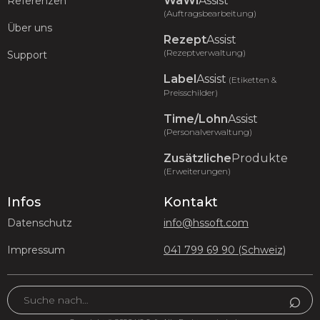
WaWi
Assist
Referenzen
(Auftragsbearbeitung)
Über uns
Rezept
Assist
(Rezeptverwaltung)
Support
Label
Assist
(Etiketten &
Preisschilder)
Time/Lohn
Assist
(Personalverwaltung)
Zusätzliche
Produkte
(Erweiterungen)
Infos
Kontakt
Datenschutz
info@hssoft.com
Impressum
041 799 69 90 (Schweiz)