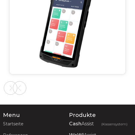
Slide 2 of 2.
Menu
Produkte
Cash
Assist
Startseite
(Kassensystem)