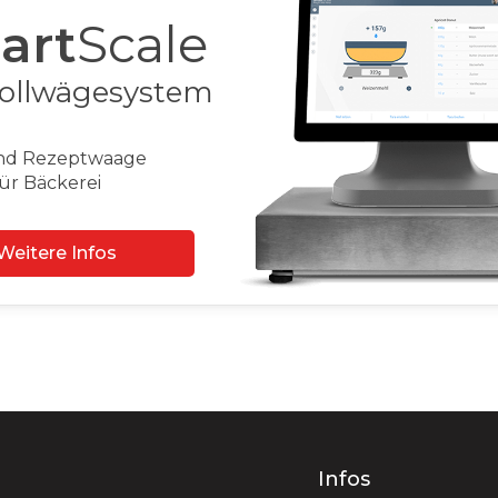
h
Assist
bileWaiter
rminal für Café
Weitere Infos
e
Infos