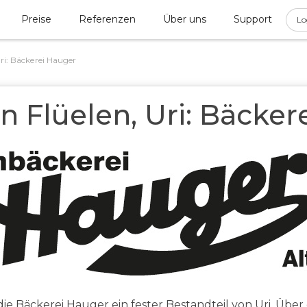
Preise
Referenzen
Über uns
Support
Lo
ri: Bäckerei Hauger
n Flüelen, Uri: Bäcker
 die Bäckerei Hauger ein fester Bestandteil von Uri. Über