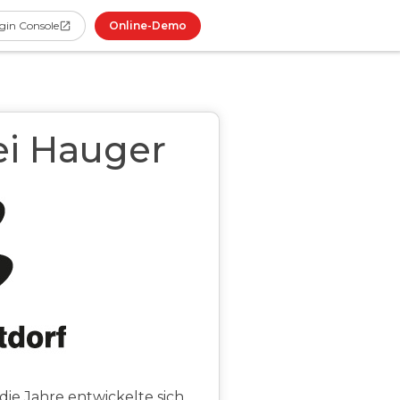
Online-Demo
gin Console
ei Hauger
 die Jahre entwickelte sich