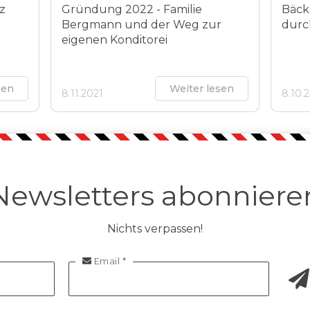
tz
Gründung 2022 - Familie
Bäck
Bergmann und der Weg zur
durch
eigenen Konditorei
sen
Weiter lesen
8.11.2021
8.10.
Newsletters abonniere
Nichts verpassen!
Email *
