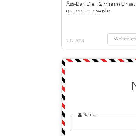
Äss-Bar: Die T2 Mini im Einsa
gegen Foodwaste
Weiter le
2.12.2021
Name
