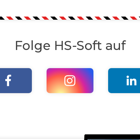
Folge HS-Soft auf


