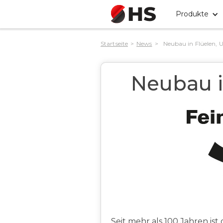
Produkte
Startseite
>
News
>
Neubau in Flüelen, U
Neubau i
Seit mehr als 100 Jahren ist