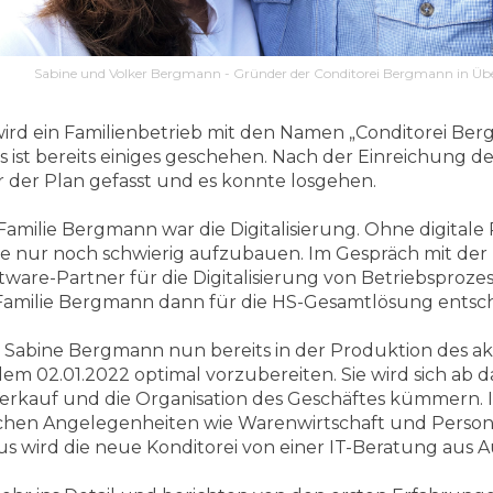
Sabine und Volker Bergmann - Gründer der Conditorei Bergmann in Üb
wird ein Familienbetrieb mit den Namen „Conditorei Berg
 ist bereits einiges geschehen. Nach der Einreichung d
der Plan gefasst und es konnte losgehen.
 Familie Bergmann war die Digitalisierung. Ohne digitale
ute nur noch schwierig aufzubauen. Im Gespräch mit 
tware-Partner für die Digitalisierung von Betriebsproz
e Familie Bergmann dann für die HS-Gesamtlösung entsc
t Sabine Bergmann nun bereits in der Produktion des ak
em 02.01.2022 optimal vorzubereiten. Sie wird sich ab 
Verkauf und die Organisation des Geschäftes kümmern.
hen Angelegenheiten wie Warenwirtschaft und Personal
us wird die neue Konditorei von einer IT-Beratung aus 