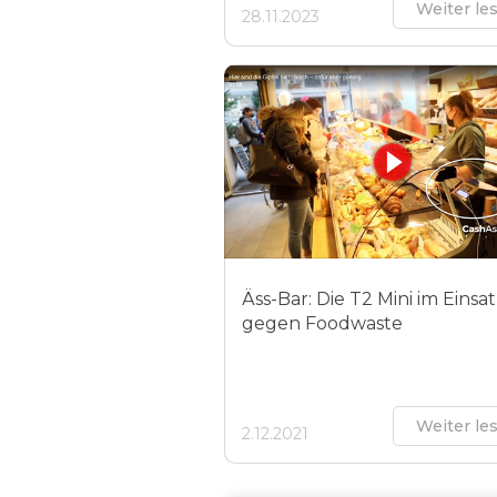
Weiter le
28.11.2023
Äss-Bar: Die T2 Mini im Einsa
gegen Foodwaste
Weiter le
2.12.2021