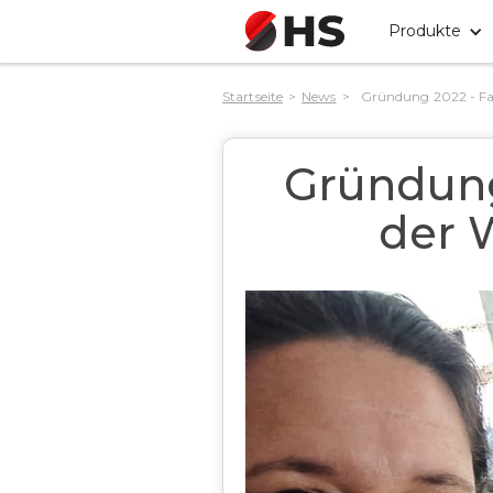
Produkte
Startseite
>
News
>
Gründung 2022 - Fa
Gründung
der 