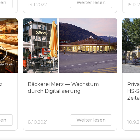
sen
Weiter lesen
14.1.2022
15.12.
tz
Bäckerei Merz — Wachstum
Priv
durch Digitalisierung
HS-So
Zeita
sen
Weiter lesen
8.10.2021
10.9.