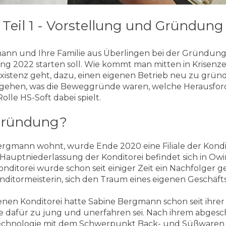
Teil 1 - Vorstellung und Gründung
ann und Ihre Familie aus Überlingen bei der Gründung
ng 2022 starten soll. Wie kommt man mitten in Krisenzeit
xistenz geht, dazu, einen eigenen Betrieb neu zu gründ
ingehen, was die Beweggründe waren, welche Herausf
olle HS-Soft dabei spielt.
Gründung?
ergmann wohnt, wurde Ende 2020 eine Filiale der Kondit
e Hauptniederlassung der Konditorei befindet sich in O
onditorei wurde schon seit einiger Zeit ein Nachfolger 
ditormeisterin, sich den Traum eines eigenen Geschäfts
nen Konditorei hatte Sabine Bergmann schon seit ihrer
 sie dafür zu jung und unerfahren sei. Nach ihrem abge
echnologie mit dem Schwerpunkt Back- und Süßwaren ar