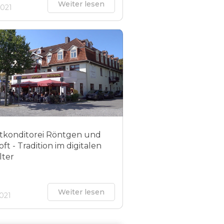
Weiter lesen
2021
atkonditorei Röntgen und
ft - Tradition im digitalen
lter
Weiter lesen
2021