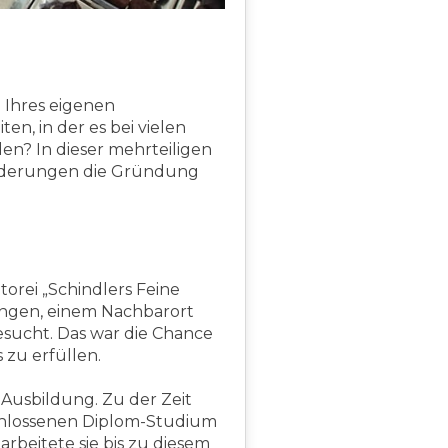
 Ihres eigenen
en, in der es bei vielen
en? In dieser mehrteiligen
orderungen die Gründung
orei „Schindlers Feine
wingen, einem Nachbarort
gesucht. Das war die Chance
 zu erfüllen.
 Ausbildung. Zu der Zeit
schlossenen Diplom-Studium
beitete sie bis zu diesem