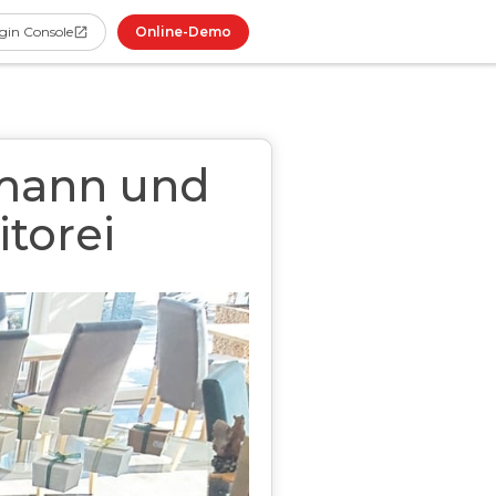
Online-Demo
gin Console
gmann und
torei