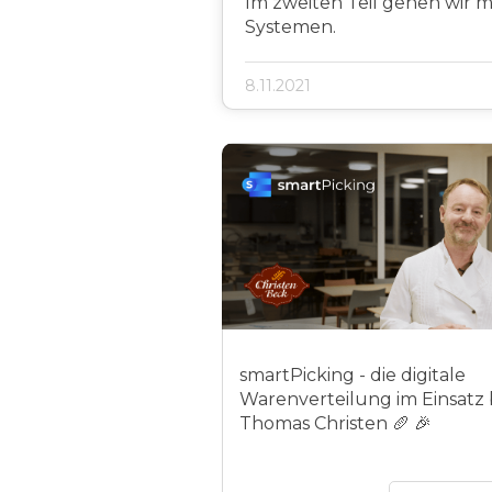
Im zweiten Teil gehen wir 
Systemen.
8.11.2021
smartPicking - die digitale
Warenverteilung im Einsatz 
Thomas Christen 🥖 🎉