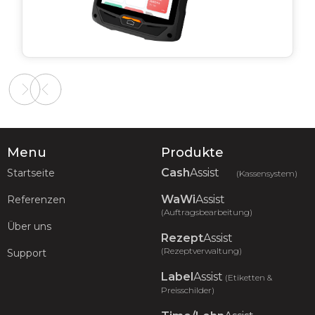
Slide 2 of 2.
Menu
Produkte
Cash
Assist
Startseite
(Kassensystem)
WaWi
Assist
Referenzen
(Auftragsbearbeitung)
Über uns
Rezept
Assist
(Rezeptverwaltung)
Support
Label
Assist
(Etiketten &
Preisschilder)