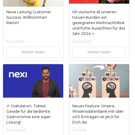
Neue Leitung Customer
Ich wünsche all unseren
Success. Willkommen
treuen Kunden ein
Martin!
gesegnetes Weihnachtsfest
und frohe Aussichten für das
Jahr 2024 ⭐
30.4.2025
24.12.2023
Weiter lesen
Weiter lesen
🎉 Gratulation, Tobias!
Neues Feature: Unsere
Gerade für die bediente
Wissensdatenbank mit über
Gastronomie eine super
400 Einträgen ist jetzt für
Lösung!
Dich da!
20.12.2023
1.9.2023