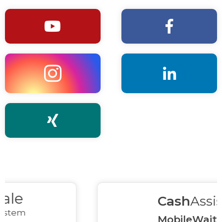





Cash
Assist
MobileWaiter