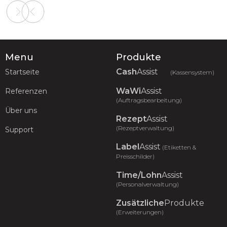
Slide 2 of 2.
Menu
Produkte
Cash
Assist
Startseite
(Kassensystem)
WaWi
Assist
Referenzen
(Auftragsbearbeitung)
Über uns
Rezept
Assist
(Rezeptverwaltung)
Support
Label
Assist
(Etiketten &
Preisschilder)
Time/Lohn
Assist
(Personalverwaltung)
Zusätzliche
Produkte
(Erweiterungen)