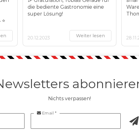
euen
🎉 Gratulation, Tobias! Gerade für
smart
die bediente Gastronomie eine
Ware
super Lösung!
Thom
4 ⭐
sen
Weiter lesen
20.12.2023
28.11
Newsletters abonniere
Nichts verpassen!
Email *
