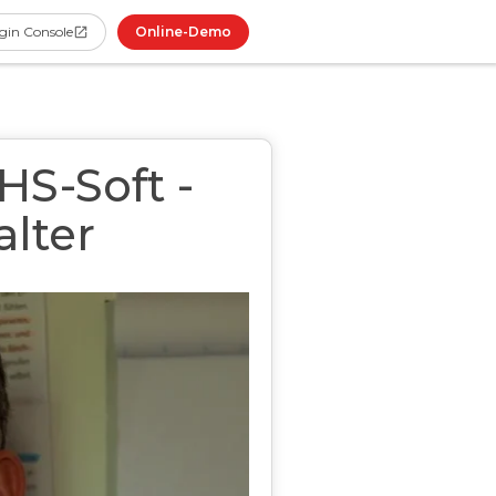
Online-Demo
gin Console
HS-Soft -
alter