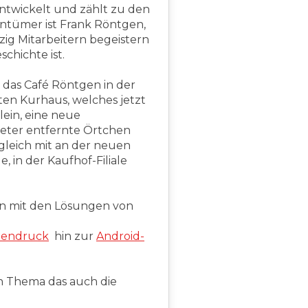
entwickelt und zählt zu den
entümer ist Frank Röntgen,
ig Mitarbeitern begeistern
chichte ist.
das Café Röntgen in der
en Kurhaus, welches jetzt
lein, eine neue
meter entfernte Örtchen
gleich mit an der neuen
 in der Kaufhof-Filiale
en mit den Lösungen von
ttendruck
hin zur
Android-
n Thema das auch die