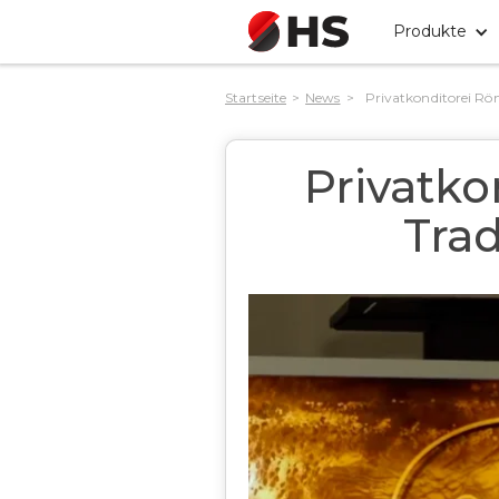
Produkte
Startseite
>
News
>
Privatkonditorei Rön
Privatko
Trad