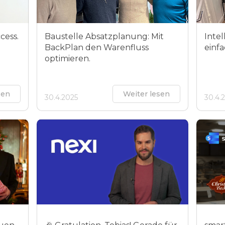
cess.
Baustelle Absatzplanung: Mit
Inte
BackPlan den Warenfluss
einfa
optimieren.
sen
Weiter lesen
30.4.2025
30.4.