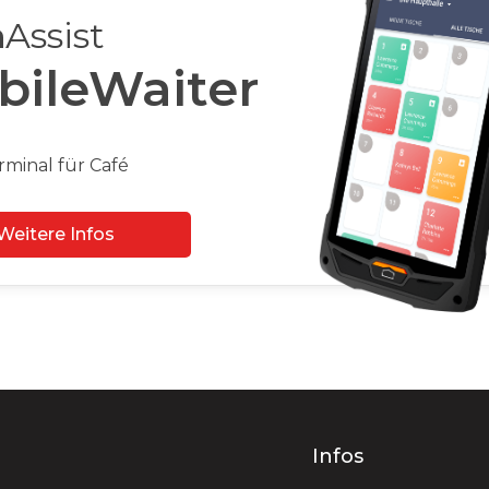
h
Assist
bileWaiter
rminal für Café
Weitere Infos
e
Infos