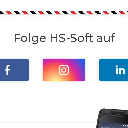
Folge HS-Soft auf


