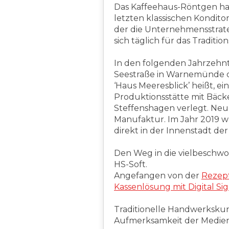
Das Kaffeehaus-Röntgen hat 
letzten klassischen Kondito
der die Unternehmensstrate
sich täglich für das Tradit
In den folgenden Jahrzehnt
Seestraße in Warnemünde da
‘Haus Meeresblick’ heißt, e
Produktionsstätte mit Bäck
Steffenshagen verlegt. Neu
Manufaktur. Im Jahr 2019 wu
direkt in der Innenstadt der
Den Weg in die vielbeschwo
HS-Soft.
Angefangen von der
Rezep
Kassenlösung mit Digital Si
Traditionelle Handwerksku
Aufmerksamkeit der Medien 