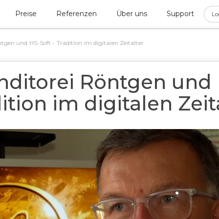
Preise
Referenzen
Über uns
Support
Lo
tgen und HS-Soft - Tradition im digitalen Zeitalter
nditorei Röntgen und 
ition im digitalen Zeit