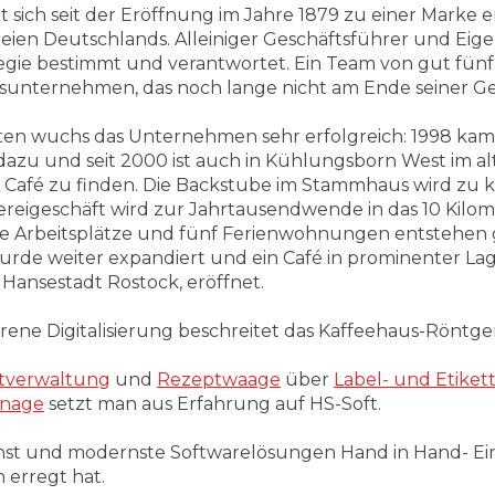
sich seit der Eröffnung im Jahre 1879 zu einer Marke 
reien Deutschlands. Alleiniger Geschäftsführer und Eig
gie bestimmt und verantwortet. Ein Team von gut fünfz
ionsunternehmen, das noch lange nicht am Ende seiner Ges
en wuchs das Unternehmen sehr erfolgreich: 1998 kam 
zu und seit 2000 ist auch in Kühlungsborn West im alt
in Café zu finden. Die Backstube im Stammhaus wird zu k
ereigeschäft wird zur Jahrtausendwende in das 10 Kilo
e Arbeitsplätze und fünf Ferienwohnungen entstehen 
rde weiter expandiert und ein Café in prominenter Lage,
 Hansestadt Rostock, eröffnet.
rene Digitalisierung beschreitet das Kaffeehaus-Röntg
tverwaltung
und
Rezeptwaage
über
Label- und Etike
gnage
setzt man aus Erfahrung auf HS-Soft.
nst und modernste Softwarelösungen Hand in Hand- Ei
erregt hat.