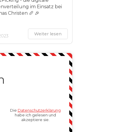
Picking - die digitale
nverteilung im Einsatz bei
as Christen 🥖 🎉
Weiter lesen
.2023
n
Die
Datenschutzerklärung
habe ich gelesen und
akzeptiere sie.