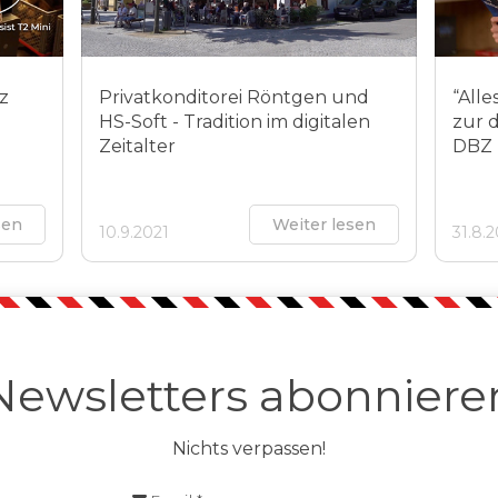
tz
Privatkonditorei Röntgen und
“Alle
HS-Soft - Tradition im digitalen
zur 
Zeitalter
DBZ 
sen
Weiter lesen
10.9.2021
31.8.
Newsletters abonniere
Nichts verpassen!