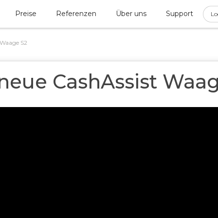
Preise
Referenzen
Über uns
Support
Lo
 Waage S2
 neue CashAssist Waag