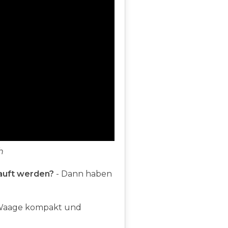
h
auft werden?
- Dann haben
 Waage kompakt und