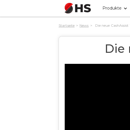
Produkte
Startseite
>
News
>
Die neue CashAssist
Die