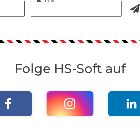
Email *

Folge HS-Soft auf


