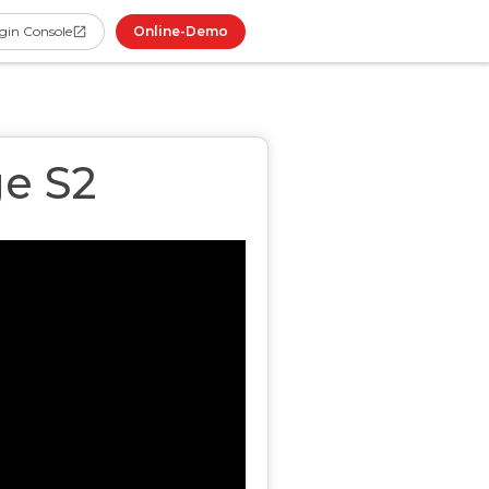
Online-Demo
gin Console
e S2