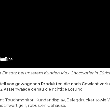
 Einsatz bei unserem Kunden Max Chocolatier in Züric
teil von gewogenen Produkten die nach Gewicht verk
S2 Kassenwaage genau die richtige Lösung!
int Touchmonitor, Kundendisplay, Belegdrucker sowie
v hochwertigen, robusten Gehäuse.