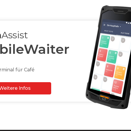
h
Assist
bileWaiter
rminal für Café
Weitere Infos