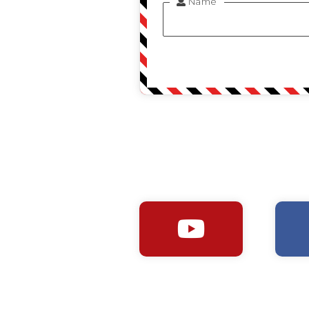
Name

