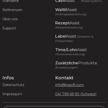
Cash
Assist
Startseite
(Kassensystem)
WaWi
Assist
Referenzen
(Auftragsbearbeitung)
Über uns
Rezept
Assist
(Rezeptverwaltung)
Support
Label
Assist
(Etiketten &
Preisschilder)
Time/Lohn
Assist
(Personalverwaltung)
Zusätzliche
Produkte
(Erweiterungen)
Infos
Kontakt
Datenschutz
info@hssoft.com
Impressum
041 799 69 90 (Schweiz)