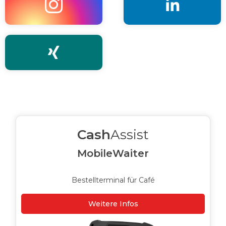



Cash
Assist
MobileWaiter
Bestellterminal für Café
Weitere Infos