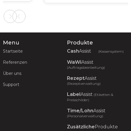
Slide 2 of 2.
Menu
Produkte
Cash
Assist
Startseite
(Kassensystem)
WaWi
Assist
Referenzen
(Auftragsbearbeitung)
Über uns
Rezept
Assist
(Rezeptverwaltung)
Support
Label
Assist
(Etiketten &
Preisschilder)
Time/Lohn
Assist
(Personalverwaltung)
Zusätzliche
Produkte