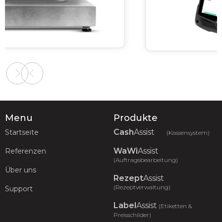
Slide 2 of 2.
Menu
Produkte
Cash
Assist
Startseite
(Kassensystem)
WaWi
Assist
Referenzen
(Auftragsbearbeitung)
Über uns
Rezept
Assist
(Rezeptverwaltung)
Support
Label
Assist
(Etiketten &
Preisschilder)