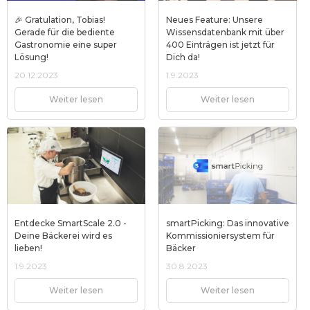
🎉 Gratulation, Tobias!
Neues Feature: Unsere
Gerade für die bediente
Wissensdatenbank mit über
Gastronomie eine super
400 Einträgen ist jetzt für
Lösung!
Dich da!
20.12.2023
1.9.2023
Weiter lesen
Weiter lesen
Entdecke SmartScale 2.0 -
smartPicking: Das innovative
Deine Bäckerei wird es
Kommissioniersystem für
lieben!
Bäcker
1.9.2023
30.8.2023
Weiter lesen
Weiter lesen