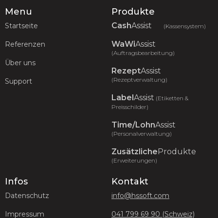
Menu
Produkte
Cash
Assist
Startseite
(Kassensystem)
WaWi
Assist
Referenzen
(Auftragsbearbeitung)
Über uns
Rezept
Assist
(Rezeptverwaltung)
Support
Label
Assist
(Etiketten &
Preisschilder)
Time/Lohn
Assist
(Personalverwaltung)
Zusätzliche
Produkte
(Erweiterungen)
Infos
Kontakt
Datenschutz
info@hssoft.com
Impressum
041 799 69 90 (Schweiz)