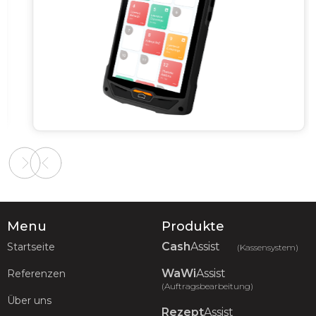
Slide 2 of 2.
Menu
Produkte
Cash
Assist
Startseite
(Kassensystem)
WaWi
Assist
Referenzen
(Auftragsbearbeitung)
Über uns
Rezept
Assist