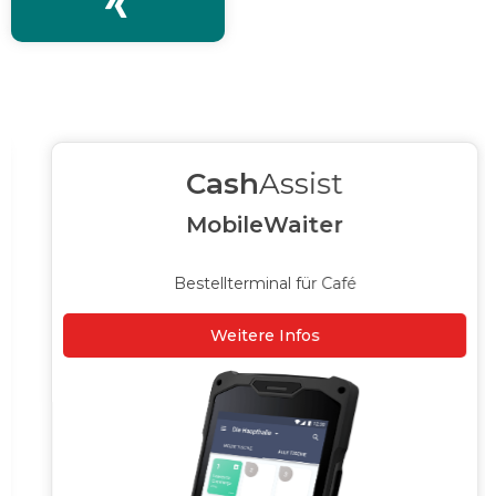

Cash
Assist
MobileWaiter
Bestellterminal für Café
Weitere Infos