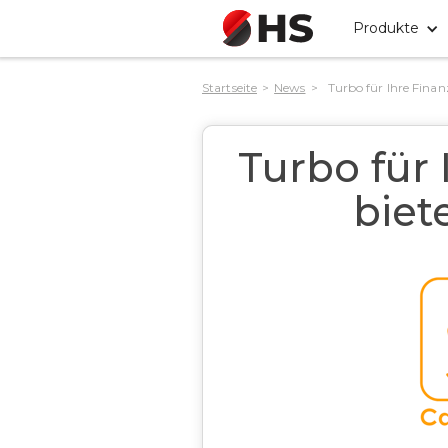
Produkte
Startseite
>
News
>
Turbo für Ihre Fina
Turbo für
biet