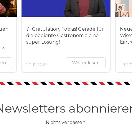
euen
🎉 Gratulation, Tobias! Gerade für
Neue
die bediente Gastronomie eine
Wiss
super Lösung!
Eintr
4 ⭐
sen
Weiter lesen
20.12.2023
1.9.2
Newsletters abonniere
Nichts verpassen!