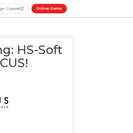
Online-Demo
gin Console
g: HS-Soft
ACUS!