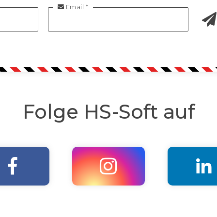
Email *

Folge HS-Soft auf


