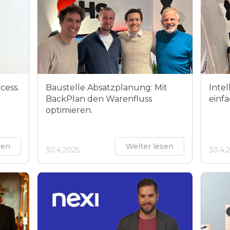
cess.
Baustelle Absatzplanung: Mit
Inte
BackPlan den Warenfluss
einfa
optimieren.
sen
Weiter lesen
30.4.2025
30.4.