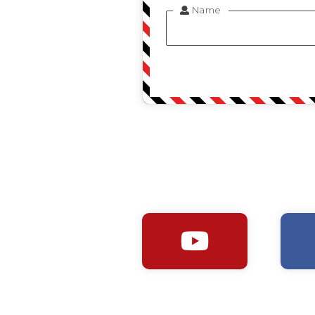
Name

