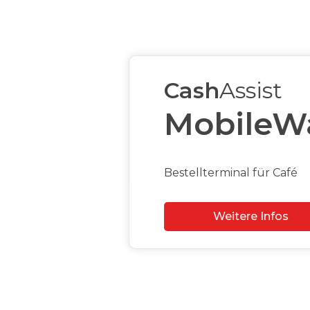
h
Assist
bileWaiter
rminal für Café
Weitere Infos