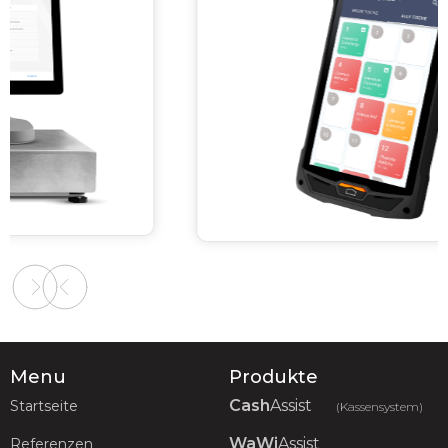
Slide 2 of 2.
Menu
Produkte
Cash
Assist
Startseite
(Kassensystem)
WaWi
Assist
Referenzen