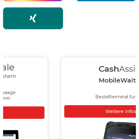

Cash
Assist
MobileWaiter
Bestellterminal für Café
Weitere Infos