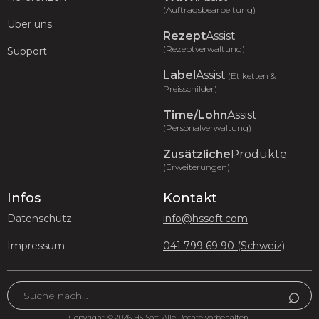
(Auftragsbearbeitung)
Über uns
Rezept
Assist
(Rezeptverwaltung)
Support
Label
Assist
(Etiketten &
Preisschilder)
Time/Lohn
Assist
(Personalverwaltung)
Zusätzliche
Produkte
(Erweiterungen)
Infos
Kontakt
Datenschutz
info@hssoft.com
Impressum
041 799 69 90 (Schweiz)
Copyright © 2026 HS-Soft. Alle Rechte vorbehalten.