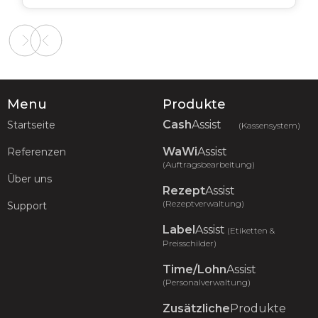
Slide 2 of 2.
Menu
Produkte
Cash
Assist
Startseite
(Kassensystem)
WaWi
Assist
Referenzen
(Auftragsbearbeitung)
Über uns
Rezept
Assist
(Rezeptverwaltung)
Support
Label
Assist
(Etiketten &
Preisschilder)
Time/Lohn
Assist
(Personalverwaltung)
Zusätzliche
Produkte