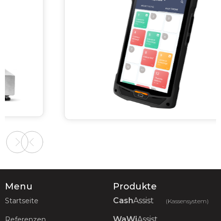
Slide 2 of 2.
Menu
Produkte
Cash
Assist
Startseite
(Kassensystem)
WaWi
Assist
Referenzen