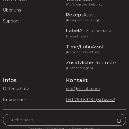
(Auftragsbearbeitung)
Über uns
Rezept
Assist
(Rezeptverwaltung)
Support
Label
Assist
(Etiketten &
Preisschilder)
Time/Lohn
Assist
(Personalverwaltung)
Zusätzliche
Produkte
(Erweiterungen)
Infos
Kontakt
Datenschutz
info@hssoft.com
Impressum
041 799 69 90 (Schweiz)
Copyright © 2026 HS-Soft. Alle Rechte vorbehalten.