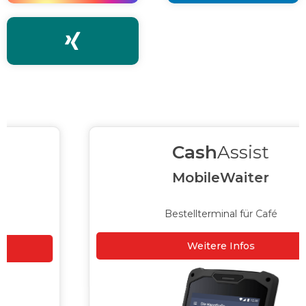

Cash
Assist
MobileWaiter
Bestellterminal für Café
Weitere Infos