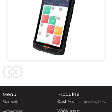
Slide 2 of 2.
Menu
Produkte
Cash
Assist
Startseite
(Kassensystem)
WaWi
Assist
Referenzen