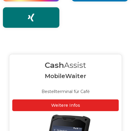

Cash
Assist
MobileWaiter
Bestellterminal für Café
Weitere Infos