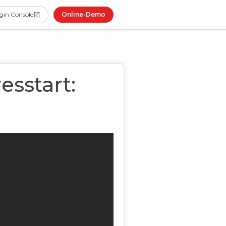
Online-Demo
gin Console
esstart: