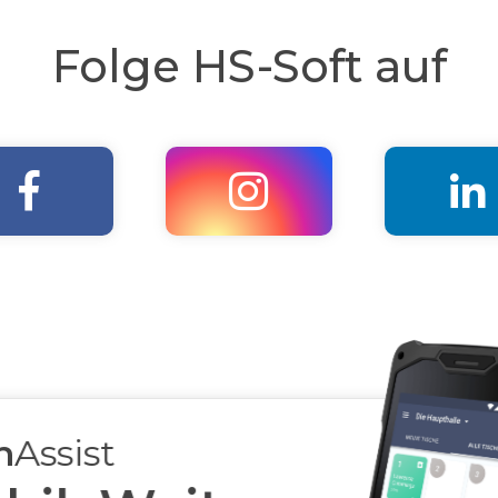
Folge HS-Soft auf



h
Assist