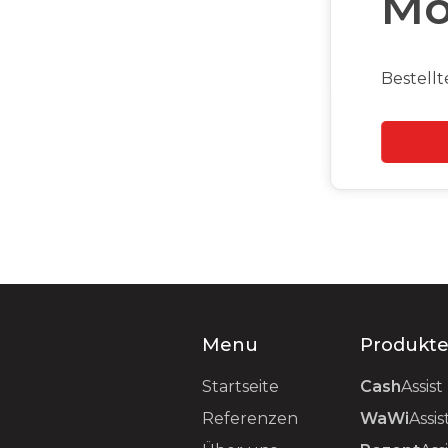
Mo
Bestellte
Slide 2 of 2.
Menu
Produkt
Startseite
Cash
Assist
Referenzen
WaWi
Assis