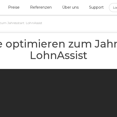
Preise
Referenzen
Über uns
Support
Lo
zum Jahresstart: LohnAssist
 optimieren zum Jahr
LohnAssist