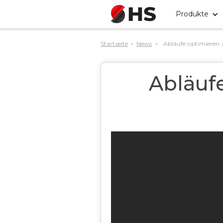
Produkte
Startseite
>
News
>
Abläufe optimieren 
Abläufe