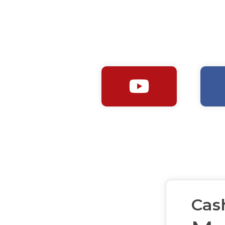

Cas