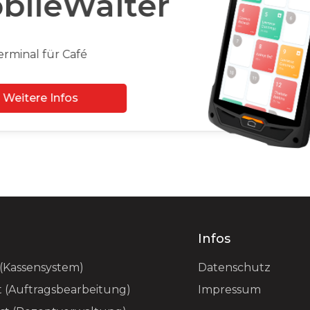
bileWaiter
rminal für Café
Weitere Infos
e
Infos
(Kassensystem)
Datenschutz
t
(Auftragsbearbeitung)
Impressum