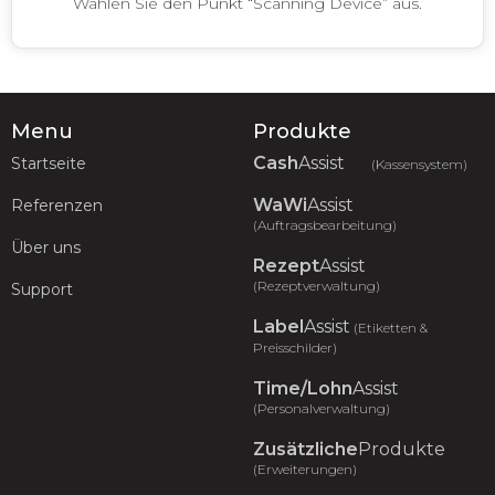
Wählen Sie den Punkt “Scanning Device” aus.
Menu
Produkte
Cash
Assist
Startseite
(Kassensystem)
WaWi
Assist
Referenzen
(Auftragsbearbeitung)
Über uns
Rezept
Assist
(Rezeptverwaltung)
Support
Label
Assist
(Etiketten &
Preisschilder)
Time/Lohn
Assist
(Personalverwaltung)
Zusätzliche
Produkte
(Erweiterungen)