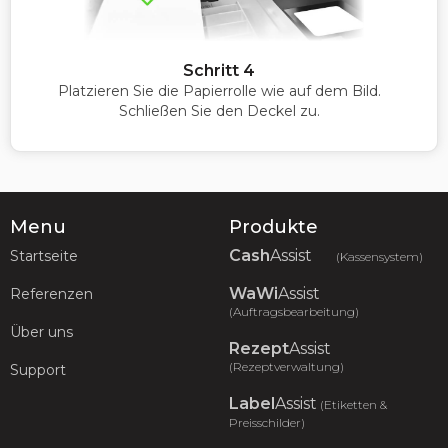
Schritt 4
Platzieren Sie die Papierrolle wie auf dem Bild.
Schließen Sie den Deckel zu.
Menu
Produkte
Cash
Assist
Startseite
(Kassensystem)
WaWi
Assist
Referenzen
(Auftragsbearbeitung)
Über uns
Rezept
Assist
(Rezeptverwaltung)
Support
Label
Assist
(Etiketten &
Preisschilder)