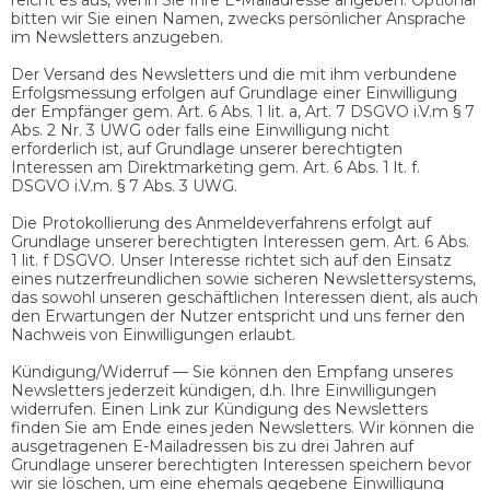
bitten wir Sie einen Namen, zwecks persönlicher Ansprache
im Newsletters anzugeben.
Der Versand des Newsletters und die mit ihm verbundene
Erfolgsmessung erfolgen auf Grundlage einer Einwilligung
der Empfänger gem. Art. 6 Abs. 1 lit. a, Art. 7 DSGVO i.V.m § 7
Abs. 2 Nr. 3 UWG oder falls eine Einwilligung nicht
erforderlich ist, auf Grundlage unserer berechtigten
Interessen am Direktmarketing gem. Art. 6 Abs. 1 lt. f.
DSGVO i.V.m. § 7 Abs. 3 UWG.
Die Protokollierung des Anmeldeverfahrens erfolgt auf
Grundlage unserer berechtigten Interessen gem. Art. 6 Abs.
1 lit. f DSGVO. Unser Interesse richtet sich auf den Einsatz
eines nutzerfreundlichen sowie sicheren Newslettersystems,
das sowohl unseren geschäftlichen Interessen dient, als auch
den Erwartungen der Nutzer entspricht und uns ferner den
Nachweis von Einwilligungen erlaubt.
Kündigung/Widerruf — Sie können den Empfang unseres
Newsletters jederzeit kündigen, d.h. Ihre Einwilligungen
widerrufen. Einen Link zur Kündigung des Newsletters
finden Sie am Ende eines jeden Newsletters. Wir können die
ausgetragenen E-Mailadressen bis zu drei Jahren auf
Grundlage unserer berechtigten Interessen speichern bevor
wir sie löschen, um eine ehemals gegebene Einwilligung