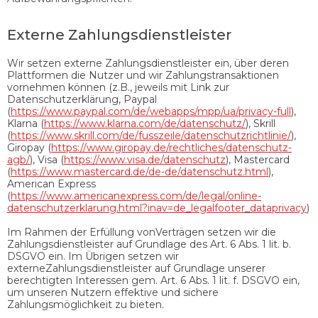
Externe Zahlungsdienstleister
Wir setzen externe Zahlungsdienstleister ein, über deren
Plattformen die Nutzer und wir Zahlungstransaktionen
vornehmen können (z.B., jeweils mit Link zur
Datenschutzerklärung, Paypal
(
https://www.paypal.com/de/webapps/mpp/ua/privacy-full
),
Klarna (
https://www.klarna.com/de/datenschutz/
), Skrill
(
https://www.skrill.com/de/fusszeile/datenschutzrichtlinie/
),
Giropay (
https://www.giropay.de/rechtliches/datenschutz-
agb/
), Visa (
https://www.visa.de/datenschutz
), Mastercard
(
https://www.mastercard.de/de-de/datenschutz.html
),
American Express
(
https://www.americanexpress.com/de/legal/online-
datenschutzerklarung.html?inav=de_legalfooter_dataprivacy
)
Im Rahmen der Erfüllung vonVerträgen setzen wir die
Zahlungsdienstleister auf Grundlage des Art. 6 Abs. 1 lit. b.
DSGVO ein. Im Übrigen setzen wir
externeZahlungsdienstleister auf Grundlage unserer
berechtigten Interessen gem. Art. 6 Abs. 1 lit. f. DSGVO ein,
um unseren Nutzern effektive und sichere
Zahlungsmöglichkeit zu bieten.