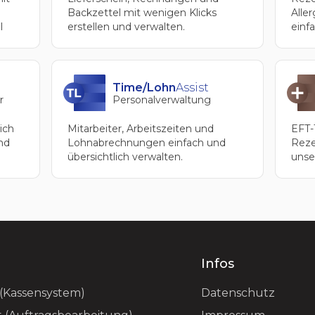
Alle
Backzettel mit wenigen Klicks
einf
l
erstellen und verwalten.
Time/Lohn
Assist
r
Personalverwaltung
ich
Mitarbeiter, Arbeitszeiten und
EFT-
nd
Lohnabrechnungen einfach und
Reze
übersichtlich verwalten.
unse
e
Infos
(Kassensystem)
Datenschutz