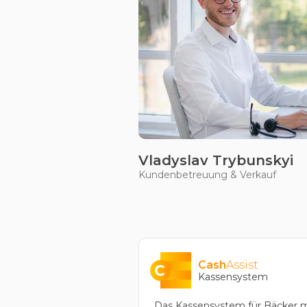
Vladyslav Trybunskyi
Kundenbetreuung & Verkauf
Cash
Assist
Kassensystem
Das Kassensystem für Bäcker m