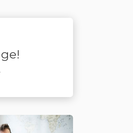
age!
.