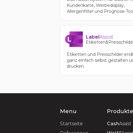
Kundenkarte, Werbedisplay,
Allergenfilter und Prognose-Too
Label
Assist
Etiketten&Preisschilde
Etiketten und Preisschilder endl
ganz einfach selbst gestalten u
drucken.
Menu
Produkt
Startseite
Cash
Assist