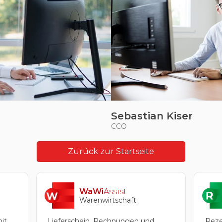
Sebastian Kiser
CCO
Zurück zur Startseite
WaWi
Assist
Warenwirtschaft
Reze
it
Lieferschein, Rechnungen und